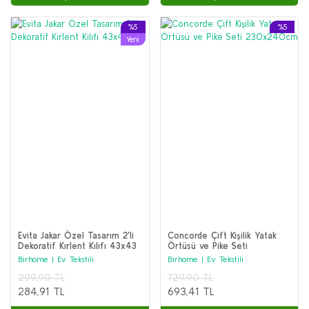
%5
%5
Yeni
Evita Jakar Özel Tasarım 2'li
Concorde Çift Kişilik Yatak
Dekoratif Kırlent Kılıfı 43x43
Örtüsü ve Pike Seti
Cm
230x240cm
Birhome | Ev Tekstili
Birhome | Ev Tekstili
299,90 TL
729,90 TL
284,91 TL
693,41 TL