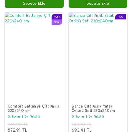
Sepete Ekle
Sepete Ekle
%10
%5
Yeni
Comfort Battaniye Çift Kişilik
Bianca Çift Kişilik Yatak
220x240 cm
Örtüsü Seti 230x240cm
Birhome | Ev Tekstili
Birhome | Ev Tekstili
969,90 TL
729,90 TL
872,91 TL
693,41 TL