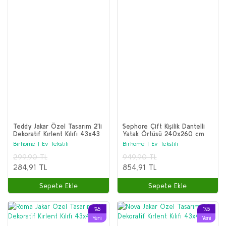
Teddy Jakar Özel Tasarım 2'li
Sephore Çift Kişilik Dantelli
Dekoratif Kırlent Kılıfı 43x43
Yatak Örtüsü 240x260 cm
Cm
(Mint)
Birhome | Ev Tekstili
Birhome | Ev Tekstili
299,90 TL
949,90 TL
284,91 TL
854,91 TL
Sepete Ekle
Sepete Ekle
%5
%5
Yeni
Yeni