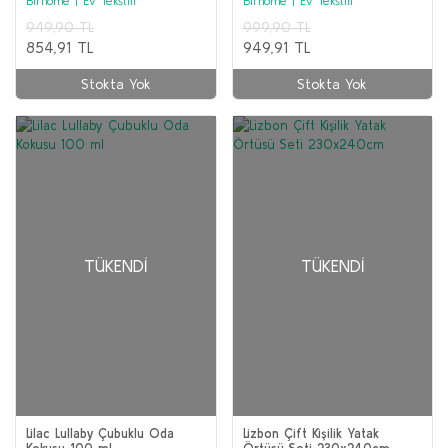
Birhome | Ev Tekstili
Birhome | Ev Tekstili
949,90 TL
999,90 TL
854,91 TL
949,91 TL
Stokta Yok
Stokta Yok
TÜKENDI
TÜKENDI
Lilac Lullaby Çubuklu Oda
Lizbon Çift Kişilik Yatak