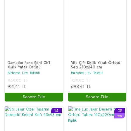
Damasko Pano Şönil Çift
Vita Çift Kişilik Yatak Örtüsü
Kişilik Yatak Örtüsü
Seti 230x240 cm
240x240cm (pudra)
Birhome | Ev Tekstili
Birhome | Ev Tekstili
969,90 TL
729,90 TL
921,41 TL
693,41 TL
Sepete Ekle
Sepete Ekle
%5
%5
Yeni