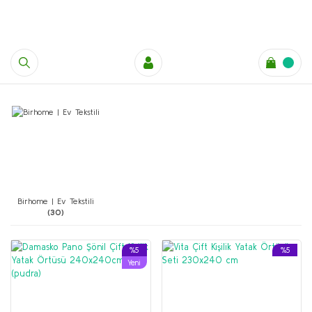
Birhome | Ev Tekstili
(30)
%5
%5
Yeni