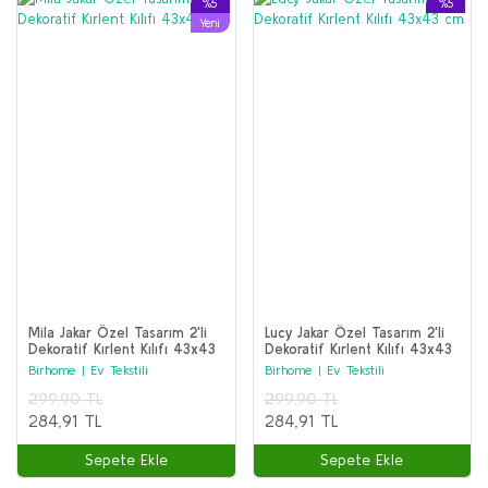
%5
%5
Yeni
Mila Jakar Özel Tasarım 2'li
Lucy Jakar Özel Tasarım 2'li
Dekoratif Kırlent Kılıfı 43x43
Dekoratif Kırlent Kılıfı 43x43
cm
cm
Birhome | Ev Tekstili
Birhome | Ev Tekstili
299,90 TL
299,90 TL
284,91 TL
284,91 TL
Sepete Ekle
Sepete Ekle