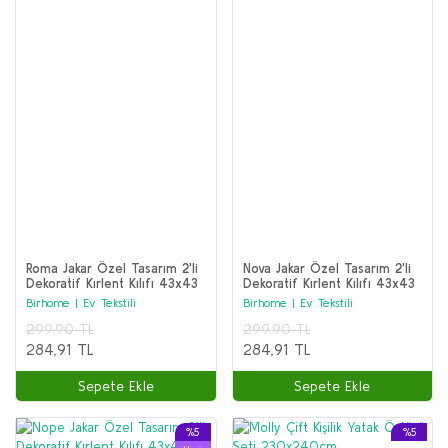
Roma Jakar Özel Tasarım 2'li
Nova Jakar Özel Tasarım 2'li
Dekoratif Kırlent Kılıfı 43x43
Dekoratif Kırlent Kılıfı 43x43
Cm
Cm
Birhome | Ev Tekstili
Birhome | Ev Tekstili
299,90 TL
299,90 TL
284,91 TL
284,91 TL
Sepete Ekle
Sepete Ekle
%5
%5