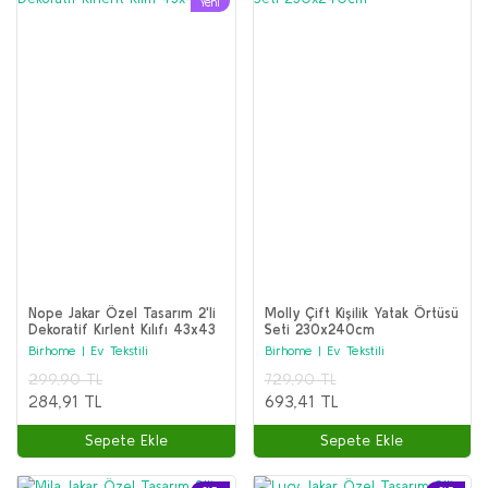
Yeni
Nope Jakar Özel Tasarım 2'li
Molly Çift Kişilik Yatak Örtüsü
Dekoratif Kırlent Kılıfı 43x43
Seti 230x240cm
cm
Birhome | Ev Tekstili
Birhome | Ev Tekstili
299,90 TL
729,90 TL
284,91 TL
693,41 TL
Sepete Ekle
Sepete Ekle