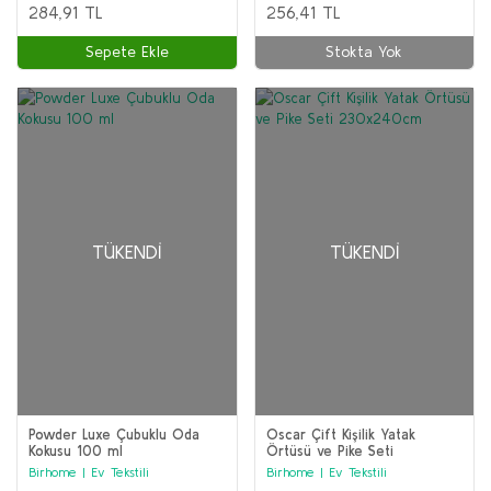
284,91 TL
256,41 TL
Sepete Ekle
Stokta Yok
TÜKENDI
TÜKENDI
Powder Luxe Çubuklu Oda
Oscar Çift Kişilik Yatak
Kokusu 100 ml
Örtüsü ve Pike Seti
230x240cm
Birhome | Ev Tekstili
Birhome | Ev Tekstili