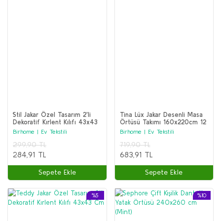
Stil Jakar Özel Tasarım 2'li
Tina Lüx Jakar Desenli Masa
Dekoratif Kırlent Kılıfı 43x43
Örtüsü Takımı 160x220cm 12
cm
Kişilik
Birhome | Ev Tekstili
Birhome | Ev Tekstili
299,90 TL
719,90 TL
284,91 TL
683,91 TL
Sepete Ekle
Sepete Ekle
%5
%10