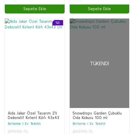
Sepete Ekle
Sepete Ekle
%5
TÜKENDI
Aida Jakar Özel Tasarım 2'li
Snowdrops Garden Çubuklu
Dekoratif Kırlent Kılıfı 43x43
Oda Kokusu 100 ml
cm
Birhome | Ev Tekstili
Birhome | Ev Tekstili
299,90 TL
269,90 TL