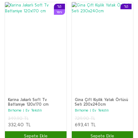
%5
%5
Yeni
Karina Jakarlı Soft Tv
Gina Çift Kişilik Yatak Örtüsü
Battaniye 120x170 cm
Seti 230x240cm
Birhome | Ev Tekstili
Birhome | Ev Tekstili
349,90 TL
729,90 TL
332,40 TL
693,41 TL
Sepete Ekle
Sepete Ekle