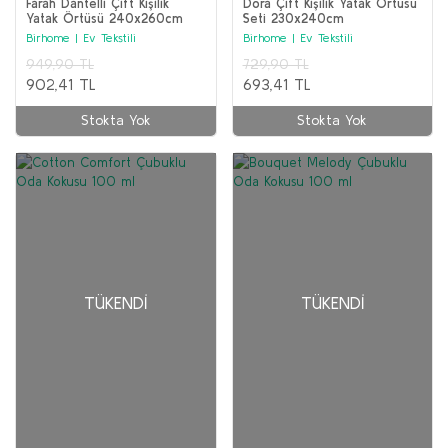
Farah Dantelli Çift Kişilik
Dora Çift Kişilik Yatak Örtüsü
Yatak Örtüsü 240x260cm
Seti 230x240cm
Birhome | Ev Tekstili
Birhome | Ev Tekstili
949,90 TL
729,90 TL
902,41 TL
693,41 TL
Stokta Yok
Stokta Yok
TÜKENDI
TÜKENDI