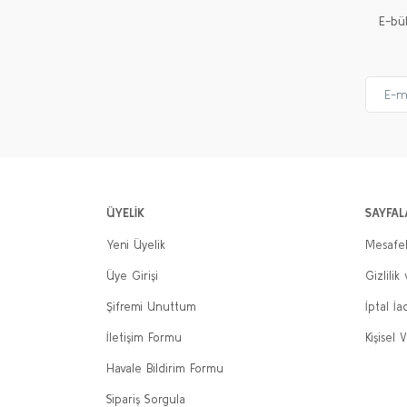
E-bü
ÜYELİK
SAYFAL
Yeni Üyelik
Mesafel
Üye Girişi
Gizlilik
Şifremi Unuttum
İptal İa
İletişim Formu
Kişisel V
Terry Jakarlı Şönil Çift Kişilik Yatak Örtüsü 240x
Birhome | Ev Tekstili
Havale Bildirim Formu
Sarah Jakarlı Şönil Çift Kişilik Yatak Örtüsü 240x
Sipariş Sorgula
Birhome | Ev Tekstili