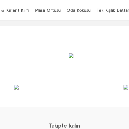
 & Kırlent Kılıfı
Masa Örtüsü
Oda Kokusu
Tek Kişilik Batta
Yeni
Yeni
Takipte kalın