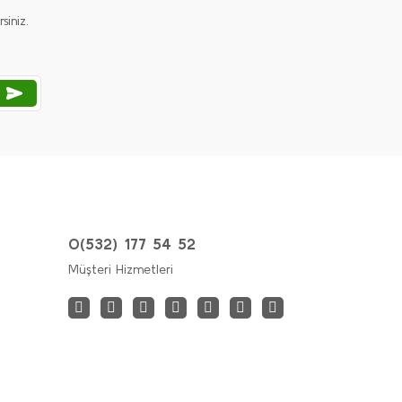
iniz.
Melodi İskandinav Çift Kişilik Bohem
Püsküllü Yatak Örtüsü Seti 240x250
cm
Birhome | Ev Tekstili
1.299,90 TL
0(532) 177 54 52
Müşteri Hizmetleri