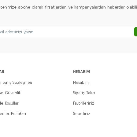
ltenimize abone olarak fırsatlardan ve kampanyalardan haberdar olabilirs
AR
HESABIM
i Satış Sözleşmesi
Hesabım
 ve Güvenlik
Sipariş Takip
de Koşullari
Favorileriniz
eriler Politikası
Sepetiniz
250cm (siyah)
250cm