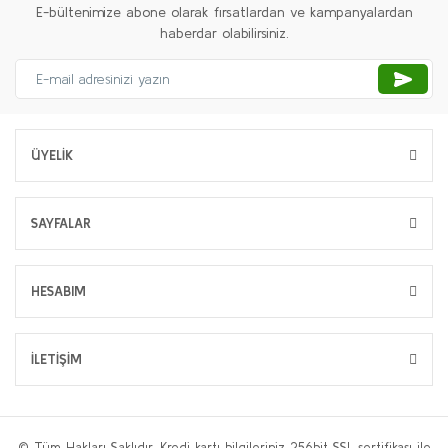
E-bültenimize abone olarak fırsatlardan ve kampanyalardan
haberdar olabilirsiniz.
ÜYELİK
SAYFALAR
HESABIM
İLETİŞİM
© Tüm Hakları Saklıdır. Kredi kartı bilgileriniz 256bit SSL sertifikası ile