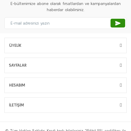
E-bültenimize abone olarak fırsatlardan ve kampanyalardan
haberdar olabilirsiniz.
ÜYELİK
SAYFALAR
HESABIM
İLETİŞİM
© Tüm Hakları Saklıdır. Kredi kartı bilgileriniz 256bit SSL sertifikası ile