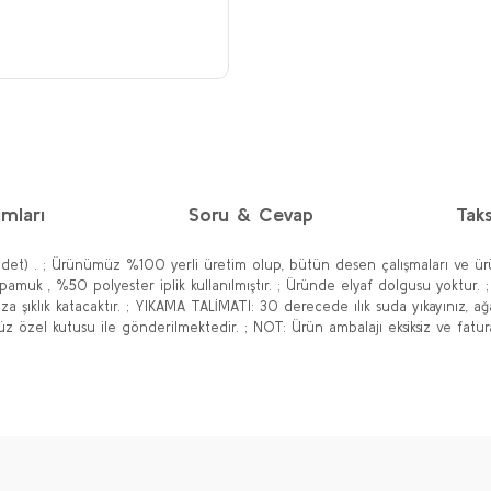
mları
Soru & Cevap
Taks
adet) . ; Ürünümüz %100 yerli üretim olup, bütün desen çalışmaları ve ürü
pamuk , %50 polyester iplik kullanılmıştır. ; Üründe elyaf dolgusu yoktur. ;
 şıklık katacaktır. ; YIKAMA TALİMATI: 30 derecede ılık suda yıkayınız, ağa
müz özel kutusu ile gönderilmektedir. ; NOT: Ürün ambalajı eksiksiz ve fatura
diğer konularda yetersiz gördüğünüz noktaları öneri formunu kullanarak taraf
Ürün hakkında henüz soru sorulmamış.
Bu ürüne ilk yorumu siz yapın!
Yorum Yaz
Soru Sor