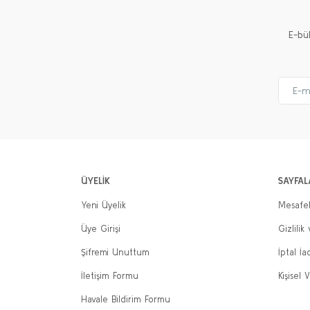
Ürün fiyatı diğer sitelerden daha pahalı.
E-bü
Bu ürüne benzer farklı alternatifler olmalı.
ÜYELİK
SAYFAL
Yeni Üyelik
Mesafel
Üye Girişi
Gizlilik
Şifremi Unuttum
İptal İa
İletişim Formu
Kişisel V
Havale Bildirim Formu