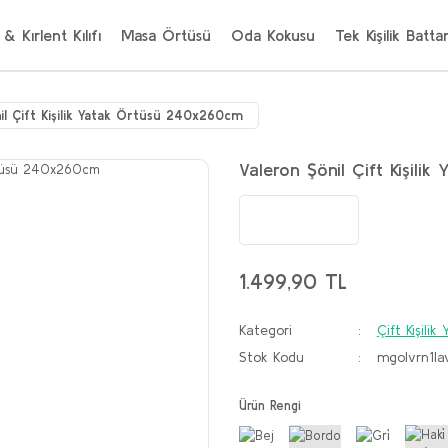
 & Kırlent Kılıfı
Masa Örtüsü
Oda Kokusu
Tek Kişilik Batta
il Çift Kişilik Yatak Örtüsü 240x260cm
Valeron Şönil Çift Kişil
1.499,90 TL
Kategori
Çift Kişili
Stok Kodu
mgolvrn1la
Ürün Rengi