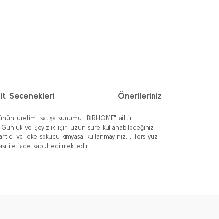
it Seçenekleri
Önerileriniz
nün üretimi, satışa sunumu "BİRHOME" aittir. ;
 Günlük ve çeyizlik için uzun süre kullanabileceğiniz
rtıcı ve leke sökücü kimyasal kullanmayınız. ; Ters yüz
sı ile iade kabul edilmektedir. ;
ımıza iletebilirsiniz.