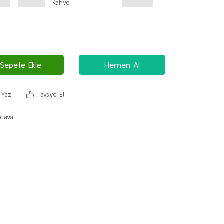
Sepete Ekle
Hemen Al
 Yaz
Tavsiye Et
dava