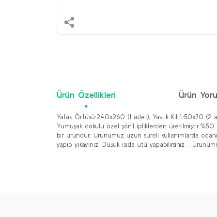
Ürün Özellikleri
Ürün Yoru
Yatak Örtüsü:240x260 (1 adet), Yastık Kılıfı:50x70 (2 
Yumuşak dokulu özel şönil ipliklerden üretilmiştir.%50 
bir üründür. Ürünümüz uzun süreli kullanımlarda odanıza
yapıp yıkayınız. Düşük ısıda ütü yapabilirsiniz. ; Ürünü
Bu ürünün fiyat bilgisi, resim, ürün açıklamalarında ve 
Görüş ve önerileriniz için teşekkür ederiz.
Ürün resmi kalitesiz, bozuk veya görüntülenemiyor.
Ürün açıklamasında eksik bilgiler bulunuyor.
Ürün bilgilerinde hatalar bulunuyor.