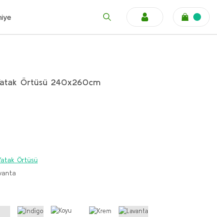
niye
ik Yatak Örtüsü 240x260cm
k Yatak Örtüsü
vanta