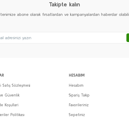
Takipte kalın
ltenimize abone olarak fırsatlardan ve kampanyalardan haberdar olabilirs
Gönder
AR
HESABIM
i Satış Sözleşmesi
Hesabım
 ve Güvenlik
Sipariş Takip
de Koşullari
Favorileriniz
eriler Politikası
Sepetiniz