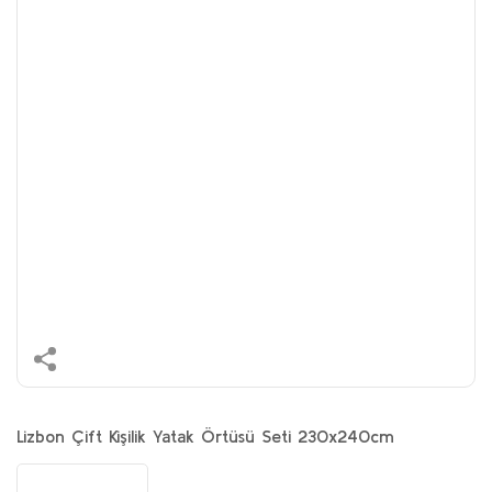
Lizbon Çift Kişilik Yatak Örtüsü Seti 230x240cm