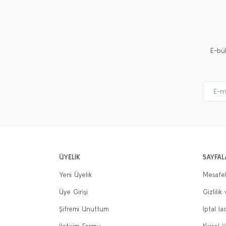
Ürün açıklamasında eksik bilgiler bulunuyor.
Ürün bilgilerinde hatalar bulunuyor.
Ürün fiyatı diğer sitelerden daha pahalı.
E-bü
Bu ürüne benzer farklı alternatifler olmalı.
ÜYELİK
SAYFAL
Yeni Üyelik
Mesafel
Üye Girişi
Gizlilik
Şifremi Unuttum
İptal İa