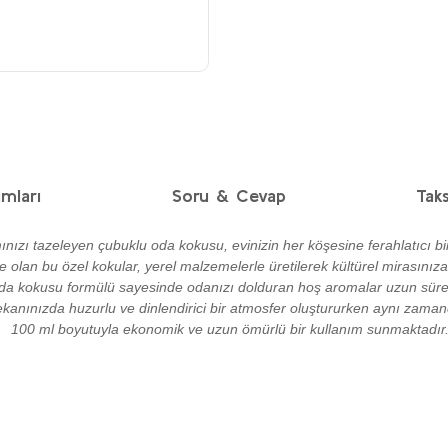
mları
Soru & Cevap
Taks
ızı tazeleyen çubuklu oda kokusu, evinizin her köşesine ferahlatıcı bi
 olan bu özel kokular, yerel malzemelerle üretilerek kültürel mirasınıza 
oda kokusu formülü sayesinde odanızı dolduran hoş aromalar uzun süre k
ekanınızda huzurlu ve dinlendirici bir atmosfer oluştururken aynı zama
100 ml boyutuyla ekonomik ve uzun ömürlü bir kullanım sunmaktadır
diğer konularda yetersiz gördüğünüz noktaları öneri formunu kullanarak taraf
Ürün hakkında henüz soru sorulmamış.
Bu ürüne ilk yorumu siz yapın!