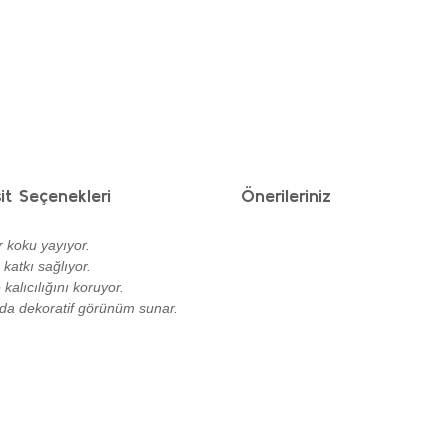
it Seçenekleri
Önerileriniz
r koku yayıyor.
katkı sağlıyor.
alıcılığını koruyor.
nda dekoratif görünüm sunar.
.
ımıza iletebilirsiniz.