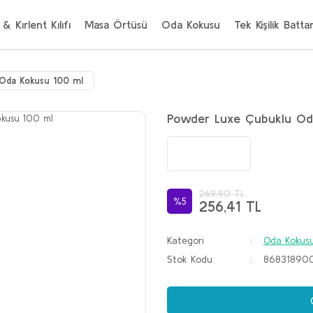
 & Kırlent Kılıfı
Masa Örtüsü
Oda Kokusu
Tek Kişilik Batta
Oda Kokusu 100 ml
Powder Luxe Çubuklu Od
269,90 TL
%5
256,41 TL
Kategori
Oda Kokus
Stok Kodu
86831890