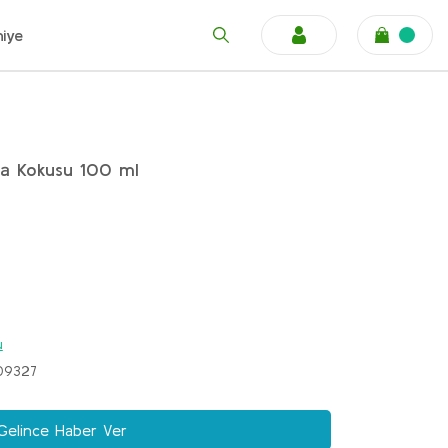
niye
a Kokusu 100 ml
u
09327
Gelince Haber Ver