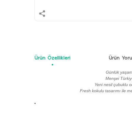
Ürün Özellikleri
Ürün Yoru
Günlük yaşamın
Menşei Türkiye
Yeni nesil çubuklu 
Fresh kokulu tasarımı ile m
Bu ürünün fiyat bilgisi, resim, ürün açıklamalarında ve 
Görüş ve önerileriniz için teşekkür ederiz.
Ürün resmi kalitesiz, bozuk veya görüntülenemiyor.