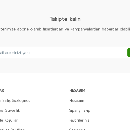
Yorum Yaz
Soru Sor
Takipte kalın
ltenimize abone olarak fırsatlardan ve kampanyalardan haberdar olabilirs
Gönder
AR
HESABIM
i Satış Sözleşmesi
Hesabım
 ve Güvenlik
Sipariş Takip
de Koşullari
Favorileriniz