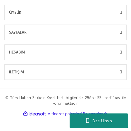
ÜYELİK
SAYFALAR
HESABIM
İLETİŞİM
© Tüm Hakları Saklıdır. Kredi kartı bilgileriniz 256bit SSL sertifikası ile
korunmaktadır.
ile
ideasoft
e-
hazırlandı.
ticaret
Bize Ulaşın
paketleri