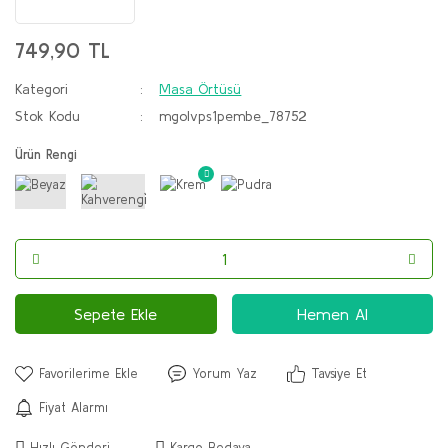
749,90 TL
Kategori
Masa Örtüsü
Stok Kodu
mgolvps1pembe_78752
Ürün Rengi
Sepete Ekle
Hemen Al
Yorum Yaz
Tavsiye Et
Fiyat Alarmı
Hızlı Gönderi
Kargo Bedava