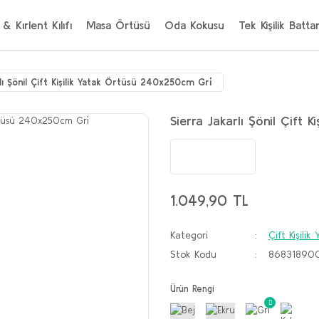
 & Kırlent Kılıfı
Masa Örtüsü
Oda Kokusu
Tek Kişilik Batta
rlı Şönil Çift Kişilik Yatak Örtüsü 240x250cm Gri̇
Sierra Jakarlı Şönil Çift 
1.049,90 TL
Kategori
Çift Kişili
Stok Kodu
86831890
Ürün Rengi