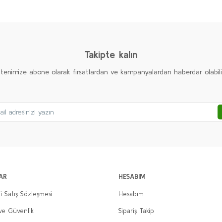
Yorum Yaz
Soru Sor
Takipte kalın
ltenimize abone olarak fırsatlardan ve kampanyalardan haberdar olabilirs
Gönder
AR
HESABIM
i Satış Sözleşmesi
Hesabım
 ve Güvenlik
Sipariş Takip