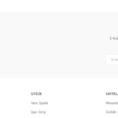
Ürün resmi kalitesiz, bozuk veya görüntülenemiyor.
Ürün açıklamasında eksik bilgiler bulunuyor.
Ürün bilgilerinde hatalar bulunuyor.
Ürün fiyatı diğer sitelerden daha pahalı.
E-bü
Bu ürüne benzer farklı alternatifler olmalı.
ÜYELİK
SAYFAL
Yeni Üyelik
Mesafel
Üye Girişi
Gizlilik