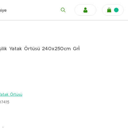
niye
Kişilik Yatak Örtüsü 240x250cm Gri̇
k Yatak Örtüsü
07415