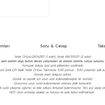
mları
Soru & Cevap
Taks
Yatak Örtüsü:240x250 (1 adet), Yastık Kılıfı:50x70 (2 adet)
rli üretim olup, bütün desen çalışmaları ve ürünün üretimi, satışa sunumu 
Yumuşak dokulu özel şönil ipliklerden üretilmiştir.
karlı Şönil Çift Kişilik Yatak Örtüsü Takımında %50 pamuk , %50 polyester iplik kulla
Üründe elyaf dolgusu yoktur.
Günlük ve çeyizlik için uzun süre kullanabileceğiniz bir üründür.
Ürünümüz uzun süreli kullanımlarda odanıza şıklık katacaktır.
uda yıkayınız, ağartıcı ve leke sökücü kimyasal kullanmayınız. Ters yüz yapıp yıkayı
NOT: Ürün ambalajı eksiksiz ve faturası ile iade kabul edilmektedir.
diğer konularda yetersiz gördüğünüz noktaları öneri formunu kullanarak taraf
Ürün hakkında henüz soru sorulmamış.
Bu ürüne ilk yorumu siz yapın!