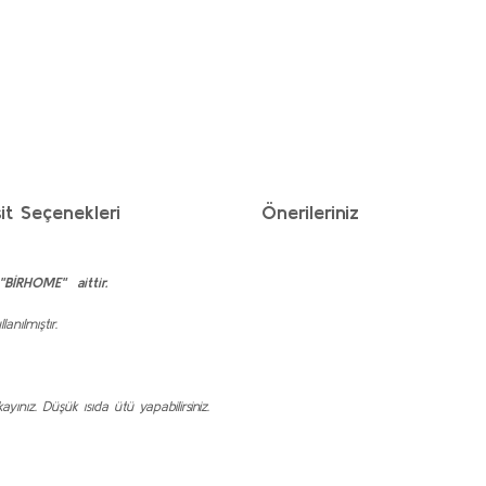
it Seçenekleri
Önerileriniz
"BİRHOME" aittir.
nılmıştır.
nız. Düşük ısıda ütü yapabilirsiniz.
ımıza iletebilirsiniz.