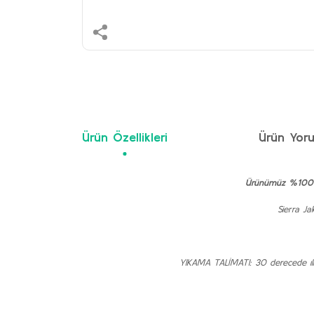
Ürün Özellikleri
Ürün Yoru
Ürünümüz %100 ye
Sierra Ja
YIKAMA TALİMATI: 30 derecede ılık s
Bu ürünün fiyat bilgisi, resim, ürün açıklamalarında ve 
Görüş ve önerileriniz için teşekkür ederiz.