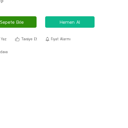
Sepete Ekle
Hemen Al
 Yaz
Tavsiye Et
Fiyat Alarmı
dava