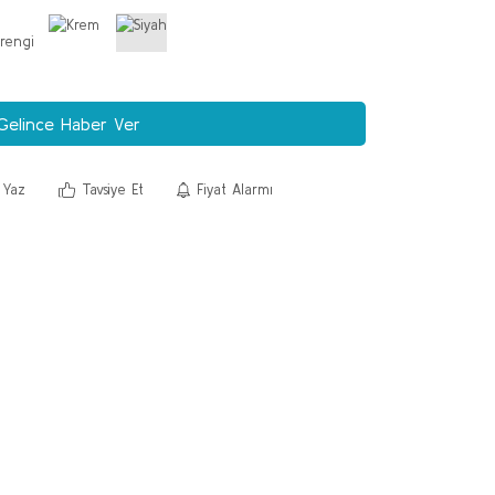
Gelince Haber Ver
 Yaz
Tavsiye Et
Fiyat Alarmı