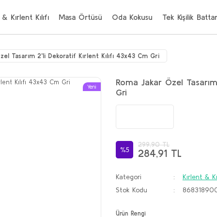
 & Kırlent Kılıfı
Masa Örtüsü
Oda Kokusu
Tek Kişilik Batta
el Tasarım 2'li Dekoratif Kırlent Kılıfı 43x43 Cm Gri
Roma Jakar Özel Tasarım 2
Yeni
Gri
299,90 TL
%5
284,91 TL
Kategori
Kırlent & Kı
Stok Kodu
86831890
Ürün Rengi