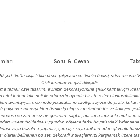
mları
Soru & Cevap
Taks
yerli üretim olup, bütün desen çalışmaları ve ürünün üretimi, satışa sunumu "B
Gizli fermuar ve gizli dikişlidir.
ma temalı özel tasarım, evinizin dekorasyonuna şıklık katmak için ideald
ki adet kırlent kılıfı seti ile odanızda uyumlu bir atmosfer oluşturabilirsini
kım avantajıyla, makinede yıkanabilme özelliği sayesinde pratik kullan
 polyester materyalden üretilmiş olup uzun ömürlüdür ve kolayca şekil 
le modern ve zamansız bir görünüm sağlar; her türlü mekanla mükemme
ndart kırlent ölçülerine uygundur, böylece farklı boyutlardaki kırlentlerle eş
lması veya bozulma yapmaz; çamaşır suyu kullanmadan güvenle temizle
ı olarak belirlenen bu set, dekoratif ihtiyaçlarınızı karşılamak üzere tas