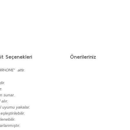
it Seçenekleri
Önerileriniz
İRHOME" aittir.
ir.
z.
ım sunar.
alır.
l uyumu yakalar.
leştirilebilir.
nebilir.
arlanmıştır.