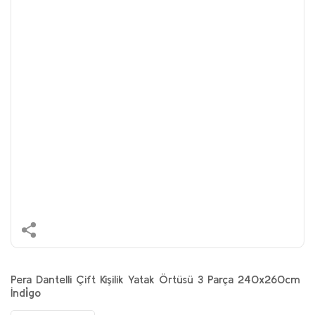
Pera Dantelli Çift Kişilik Yatak Örtüsü 3 Parça 240x260cm
İndi̇go