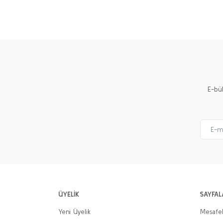
Görüş ve önerileriniz için teşekkür ederiz.
Ürün resmi kalitesiz, bozuk veya görüntülenemiyor.
Ürün açıklamasında eksik bilgiler bulunuyor.
Ürün bilgilerinde hatalar bulunuyor.
Ürün fiyatı diğer sitelerden daha pahalı.
E-bü
Bu ürüne benzer farklı alternatifler olmalı.
ÜYELİK
SAYFAL
Yeni Üyelik
Mesafel