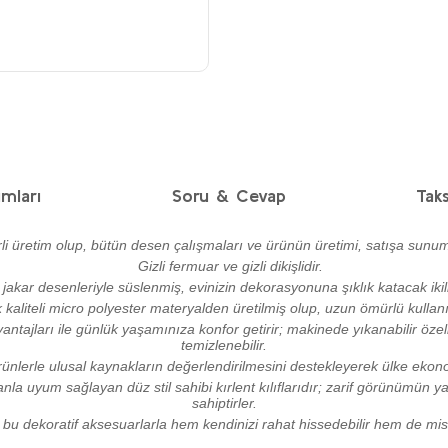
mları
Soru & Cevap
Taks
 üretim olup, bütün desen çalışmaları ve ürünün üretimi, satışa sunu
Gizli fermuar ve gizli dikişlidir.
jakar desenleriyle süslenmiş, evinizin dekorasyonuna şıklık katacak ikili kı
 kaliteli micro polyester materyalden üretilmiş olup, uzun ömürlü kullan
antajları ile günlük yaşamınıza konfor getirir; makinede yıkanabilir öz
temizlenebilir.
rünlerle ulusal kaynakların değerlendirilmesini destekleyerek ülke eko
la uyum sağlayan düz stil sahibi kırlent kılıflarıdır; zarif görünümün 
sahiptirler.
 bu dekoratif aksesuarlarla hem kendinizi rahat hissedebilir hem de misafi
diğer konularda yetersiz gördüğünüz noktaları öneri formunu kullanarak taraf