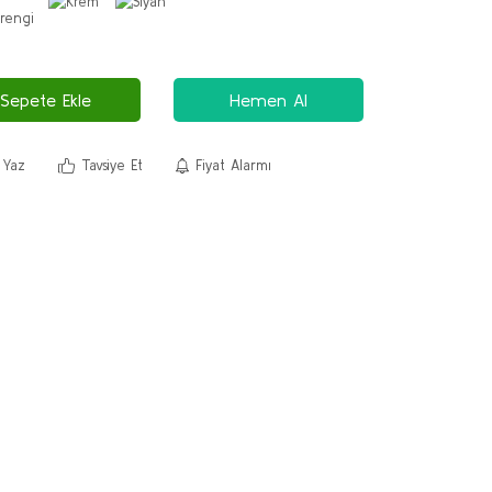
Sepete Ekle
Hemen Al
 Yaz
Tavsiye Et
Fiyat Alarmı