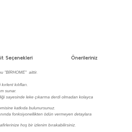
it Seçenekleri
Önerileriniz
mu "BİRHOME" aittir.
rlent kılıfları.
ım sunar.
elliği sayesinde leke çıkarma derdi olmadan kolayca
nomisine katkıda bulunursunuz.
yanında fonksiyonellikten ödün vermeyen detaylara
rlerinize hoş bir izlenim bırakabilirsiniz.
ımıza iletebilirsiniz.