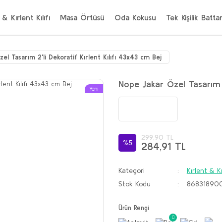
 & Kırlent Kılıfı
Masa Örtüsü
Oda Kokusu
Tek Kişilik Batta
el Tasarım 2'li Dekoratif Kırlent Kılıfı 43x43 cm Bej
Nope Jakar Özel Tasarım 2
Yeni
299,90 TL
%5
284,91 TL
Kategori
Kırlent & Kı
Stok Kodu
86831890
Ürün Rengi