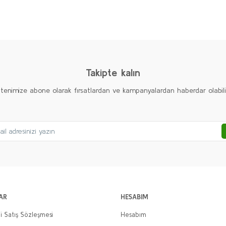
Ürün hakkında henüz soru sorulmamış.
Bu ürüne ilk yorumu siz yapın!
Yorum Yaz
Soru Sor
Takipte kalın
ltenimize abone olarak fırsatlardan ve kampanyalardan haberdar olabilirs
Gönder
AR
HESABIM
i Satış Sözleşmesi
Hesabım