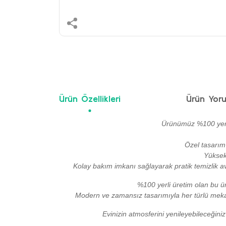
Ürün Özellikleri
Ürün Yoru
Ürünümüz %100 yerli
Özel tasarım 
Yüksek
Kolay bakım imkanı sağlayarak pratik temizlik av
%100 yerli üretim olan bu ü
Modern ve zamansız tasarımıyla her türlü mekan
Evinizin atmosferini yenileyebileceğiniz
Bu ürünün fiyat bilgisi, resim, ürün açıklamalarında ve 