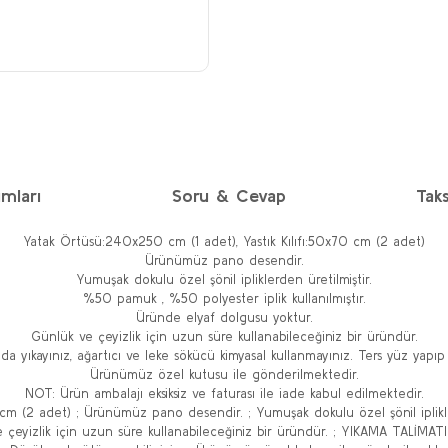
mları
Soru & Cevap
Taks
Yatak Örtüsü:240x250 cm (1 adet), Yastık Kılıfı:50x70 cm (2 adet)
Ürünümüz pano desendir.
Yumuşak dokulu özel şönil ipliklerden üretilmiştir.
%50 pamuk , %50 polyester iplik kullanılmıştır.
Üründe elyaf dolgusu yoktur.
Günlük ve çeyizlik için uzun süre kullanabileceğiniz bir üründür.
yıkayınız, ağartıcı ve leke sökücü kimyasal kullanmayınız. Ters yüz yapıp yı
Ürünümüz özel kutusu ile gönderilmektedir.
NOT: Ürün ambalajı eksiksiz ve faturası ile iade kabul edilmektedir.
 cm (2 adet) ; Ürünümüz pano desendir. ; Yumuşak dokulu özel şönil iplikl
e çeyizlik için uzun süre kullanabileceğiniz bir üründür. ; YIKAMA TALİMATI: