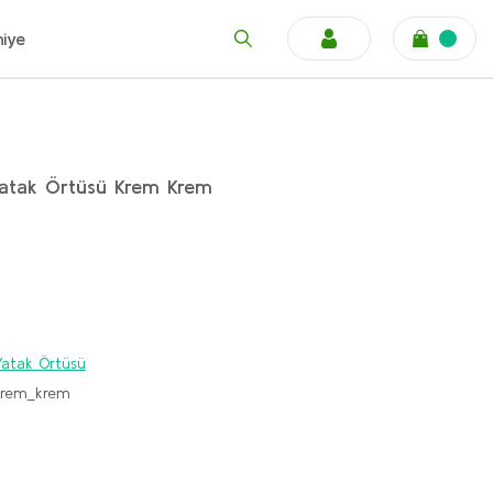
niye
 Yatak Örtüsü Krem Krem
k Yatak Örtüsü
rem_krem