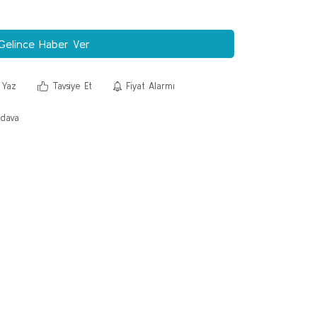
Gelince Haber Ver
 Yaz
Tavsiye Et
Fiyat Alarmı
dava