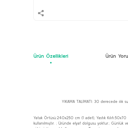
Ürün Özellikleri
Ürün Yoru
YIKAMA TALİMATI: 30 derecede ılık suda 
Yatak Örtüsü:240x250 cm (1 adet), Yastık Kılıfı:50x70
kullanılmıştır. ; Üründe elyaf dolgusu yoktur.; Günlük v