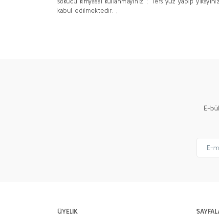
sökücü kimyasal kullanmayınız. ; Ters yüz yapıp yıkayını
kabul edilmektedir. ;
Bu ürünün fiyat bilgisi, resim, ürün açıklamalarında ve 
Görüş ve önerileriniz için teşekkür ederiz.
Ürün resmi kalitesiz, bozuk veya görüntülenemiyor.
Ürün açıklamasında eksik bilgiler bulunuyor.
Ürün bilgilerinde hatalar bulunuyor.
Ürün fiyatı diğer sitelerden daha pahalı.
E-bü
Bu ürüne benzer farklı alternatifler olmalı.
ÜYELİK
SAYFAL