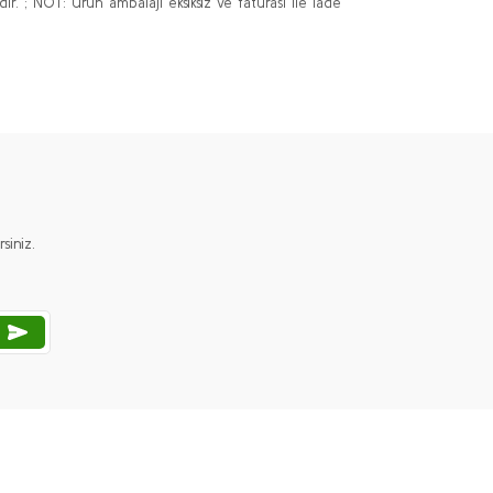
r. ; NOT: Ürün ambalajı eksiksiz ve faturası ile iade
ımıza iletebilirsiniz.
iniz.