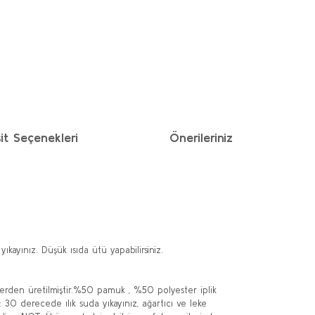
it Seçenekleri
Önerileriniz
kayınız. Düşük ısıda ütü yapabilirsiniz.
erden üretilmiştir.%50 pamuk , %50 polyester iplik
 30 derecede ılık suda yıkayınız, ağartıcı ve leke