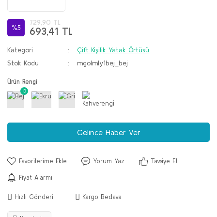
729,90 TL
%5
693,41 TL
Kategori
Çift Kişilik Yatak Örtüsü
Stok Kodu
mgolmly1bej_bej
Ürün Rengi
Gelince Haber Ver
Yorum Yaz
Tavsiye Et
Fiyat Alarmı
Hızlı Gönderi
Kargo Bedava