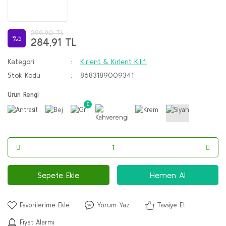
299,90 TL
%5
284,91 TL
Kategori
Kırlent & Kırlent Kılıfı
Stok Kodu
8683189009341
Ürün Rengi
Sepete Ekle
Hemen Al
Yorum Yaz
Tavsiye Et
Fiyat Alarmı