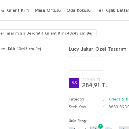
 & Kırlent Kılıfı
Masa Örtüsü
Oda Kokusu
Tek Kişilik Batta
el Tasarım 2'li Dekoratif Kırlent Kılıfı 43x43 cm Bej
Lucy Jakar Özel Tasarım 2
299,90 TL
%5
284,91 TL
Kategori
Kırlent & Kı
Stok Kodu
86831890
Ürün Rengi