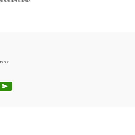
r görünüm sunar.
ımıza iletebilirsiniz.
iniz.