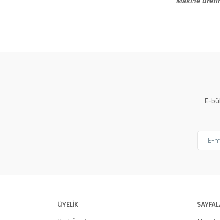
Makine üretim
Bu ürünün fiyat bilgisi, resim, ürün açıklamalarında ve 
Görüş ve önerileriniz için teşekkür ederiz.
Ürün resmi kalitesiz, bozuk veya görüntülenemiyor.
Ürün açıklamasında eksik bilgiler bulunuyor.
Ürün bilgilerinde hatalar bulunuyor.
Ürün fiyatı diğer sitelerden daha pahalı.
E-bü
Bu ürüne benzer farklı alternatifler olmalı.
ÜYELİK
SAYFAL