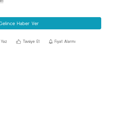
Gelince Haber Ver
 Yaz
Tavsiye Et
Fiyat Alarmı