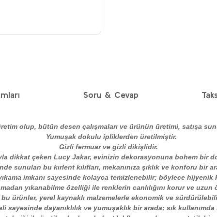
mları
Soru & Cevap
Taks
retim olup, bütün desen çalışmaları ve ürünün üretimi, satışa su
Yumuşak dokulu ipliklerden üretilmiştir.
Gizli fermuar ve gizli dikişlidir.
yla dikkat çeken Lucy Jakar, evinizin dekorasyonuna bohem bir d
linde sunulan bu kırlent kılıfları, mekanınıza şıklık ve konforu bir ar
ıkama imkanı sayesinde kolayca temizlenebilir; böylece hijyenik k
adan yıkanabilme özelliği ile renklerin canlılığını korur ve uzun
 bu ürünler, yerel kaynaklı malzemelerle ekonomik ve sürdürülebilir
li sayesinde dayanıklılık ve yumuşaklık bir arada; sık kullanımda 