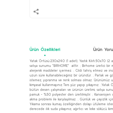
Ürün Özellikleri
Ürün Yoru
Yatak Örtüsü:230x240 (1 adet), Yastık Kılıfı:50x70 (2
satışa sunumu "BİRHOME" aittir. ; Birhome üretici bir 
alerjenik maddeler içermez. ; Cildi tahriş etmez ve ins
uzun süre kullanabileceğiniz bir üründür. ; Parlak ve gö
istemez, yıpranma ve renk solması olmaz. Ürünümüz uzun
kimyasal kullanmayınız.Ters yüz yapıp yıkayınız. ;Yata
bütün desen çalışmaları ve ürünün üretimi, satışa sunu
pamuk - %50 polyester den üretilmiştir. ; Kanserojen v
akma problemi ile karşılaşılmaz. ; Günlük ve çeyizlik içi
Yıkama sonrası kumaş özelliğinden dolayı ütüleme iste
derecede ılık suda yıkayınız, ağırtıcı ve leke sökücü kim