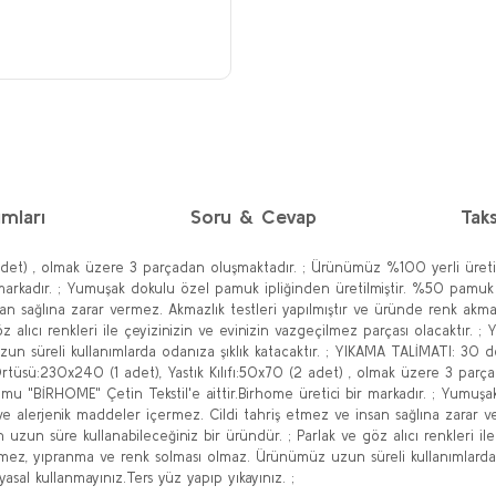
mları
Soru & Cevap
Taks
 adet) , olmak üzere 3 parçadan oluşmaktadır. ; Ürünümüz %100 yerli üret
markadır. ; Yumuşak dokulu özel pamuk ipliğinden üretilmiştir. %50 pamuk 
an sağlına zarar vermez. Akmazlık testleri yapılmıştır ve üründe renk akma p
z alıcı renkleri ile çeyizinizin ve evinizin vazgeçilmez parçası olacaktır. 
 süreli kullanımlarda odanıza şıklık katacaktır. ; YIKAMA TALİMATI: 30 der
k Örtüsü:230x240 (1 adet), Yastık Kılıfı:50x70 (2 adet) , olmak üzere 3 pa
mu "BİRHOME" Çetin Tekstil'e aittir.Birhome üretici bir markadır. ; Yumuşa
e alerjenik maddeler içermez. Cildi tahriş etmez ve insan sağlına zarar ve
n uzun süre kullanabileceğiniz bir üründür. ; Parlak ve göz alıcı renkleri ile
mez, yıpranma ve renk solması olmaz. Ürünümüz uzun süreli kullanımlarda 
yasal kullanmayınız.Ters yüz yapıp yıkayınız. ;