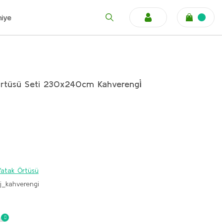
niye
k Örtüsü Seti 230x240cm Kahverengi̇
k Yatak Örtüsü
j_kahverengi