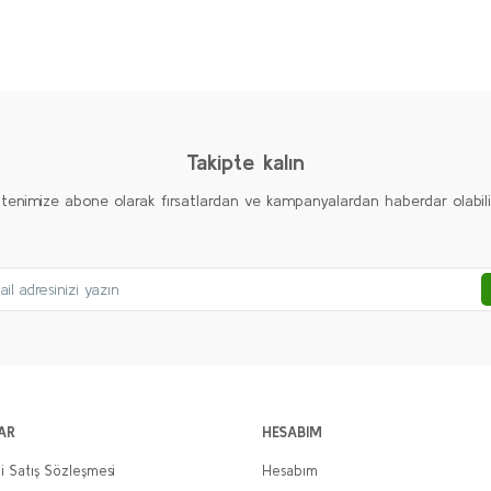
diğer konularda yetersiz gördüğünüz noktaları öneri formunu kullanarak taraf
Ürün hakkında henüz soru sorulmamış.
Bu ürüne ilk yorumu siz yapın!
Yorum Yaz
Soru Sor
Takipte kalın
ltenimize abone olarak fırsatlardan ve kampanyalardan haberdar olabilirs
Gönder
AR
HESABIM
i Satış Sözleşmesi
Hesabım