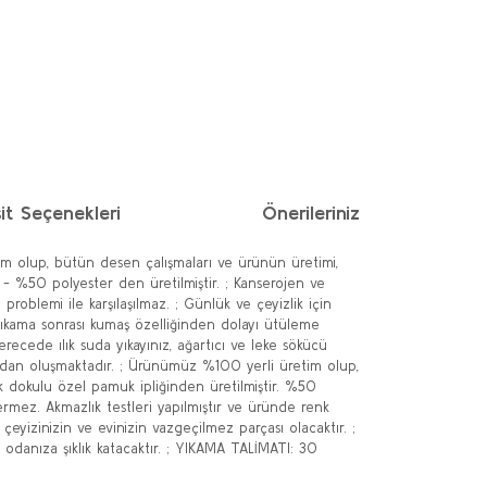
it Seçenekleri
Önerileriniz
im olup, bütün desen çalışmaları ve ürünün üretimi,
- %50 polyester den üretilmiştir. ; Kanserojen ve
roblemi ile karşılaşılmaz. ; Günlük ve çeyizlik için
; Yıkama sonrası kumaş özelliğinden dolayı ütüleme
ecede ılık suda yıkayınız, ağartıcı ve leke sökücü
rçadan oluşmaktadır. ; Ürünümüz %100 yerli üretim olup,
k dokulu özel pamuk ipliğinden üretilmiştir. %50
rmez. Akmazlık testleri yapılmıştır ve üründe renk
 çeyizinizin ve evinizin vazgeçilmez parçası olacaktır. ;
odanıza şıklık katacaktır. ; YIKAMA TALİMATI: 30