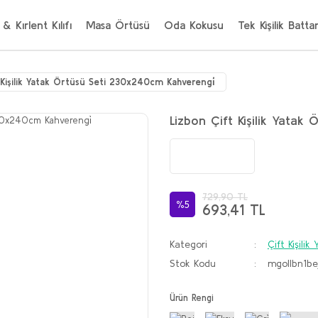
 & Kırlent Kılıfı
Masa Örtüsü
Oda Kokusu
Tek Kişilik Batta
 Kişilik Yatak Örtüsü Seti 230x240cm Kahverengi̇
Lizbon Çift Kişilik Yata
729,90 TL
%5
693,41 TL
Kategori
Çift Kişili
Stok Kodu
mgollbn1be
Ürün Rengi