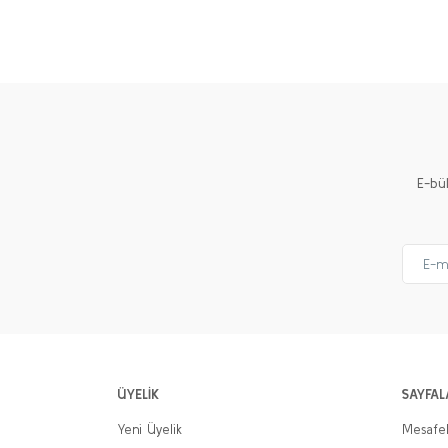
Bu ürünün fiyat bilgisi, resim, ürün açıklamalarında ve 
Görüş ve önerileriniz için teşekkür ederiz.
Ürün resmi kalitesiz, bozuk veya görüntülenemiyor.
Ürün açıklamasında eksik bilgiler bulunuyor.
Ürün bilgilerinde hatalar bulunuyor.
Ürün fiyatı diğer sitelerden daha pahalı.
E-bü
Bu ürüne benzer farklı alternatifler olmalı.
ÜYELİK
SAYFAL
Yeni Üyelik
Mesafel