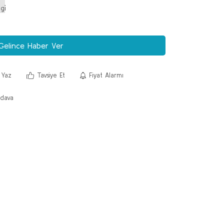
Gelince Haber Ver
 Yaz
Tavsiye Et
Fiyat Alarmı
dava