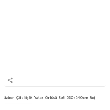
Lizbon Çift Kişilik Yatak Örtüsü Seti 230x240cm Bej