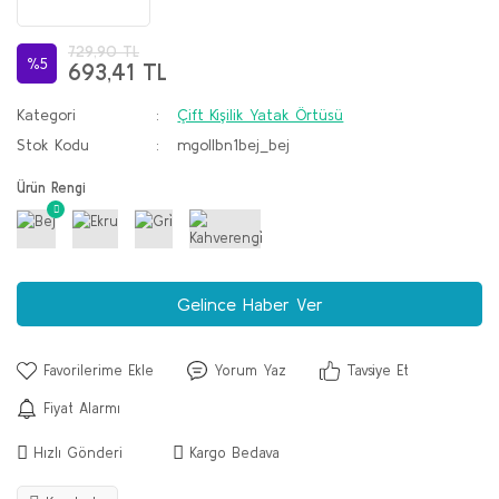
729,90 TL
%5
693,41 TL
Kategori
Çift Kişilik Yatak Örtüsü
Stok Kodu
mgollbn1bej_bej
Ürün Rengi
Gelince Haber Ver
Yorum Yaz
Tavsiye Et
Fiyat Alarmı
Hızlı Gönderi
Kargo Bedava