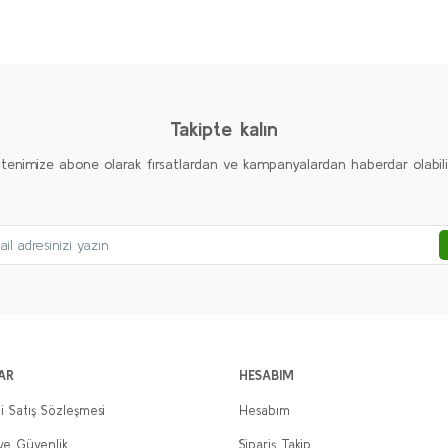
Ürün hakkında henüz soru sorulmamış.
Bu ürüne ilk yorumu siz yapın!
Yorum Yaz
Soru Sor
Takipte kalın
ltenimize abone olarak fırsatlardan ve kampanyalardan haberdar olabilirs
Gönder
AR
HESABIM
i Satış Sözleşmesi
Hesabım
 ve Güvenlik
Sipariş Takip