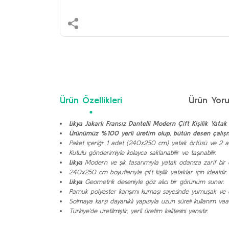
Ürün Özellikleri
Ürün Yoru
Likya Jakarlı Fransız Dantelli Modern Çift Kişilik Y
Ürünümüz %100 yerli üretim olup, bütün desen çalışma
Paket içeriği: 1 adet (240x250 cm) yatak örtüsü ve 2 ade
Kutulu gönderimiyle kolayca saklanabilir ve taşınabilir.
Likya
Modern ve şık tasarımıyla yatak odanıza zarif bir 
240x250 cm boyutlarıyla çift kişilik yataklar için idealdir.
Likya
Geometrik deseniyle göz alıcı bir görünüm sunar.
Pamuk polyester karışımı kumaşı sayesinde yumuşak ve da
Solmaya karşı dayanıklı yapısıyla uzun süreli kullanım vaa
Türkiye'de üretilmiştir, yerli üretim kalitesini yansıtır.
Bu ürünün fiyat bilgisi, resim, ürün açıklamalarında ve 