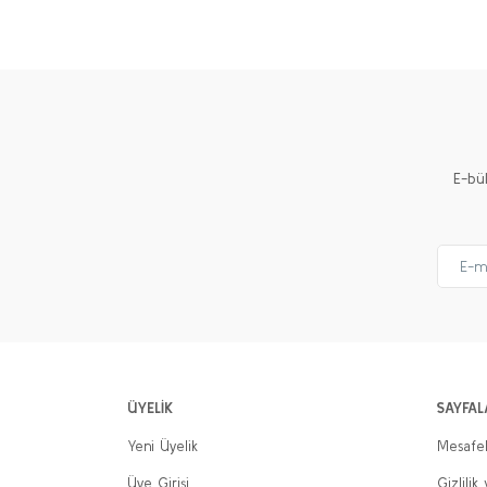
Görüş ve önerileriniz için teşekkür ederiz.
Ürün resmi kalitesiz, bozuk veya görüntülenemiyor.
Ürün açıklamasında eksik bilgiler bulunuyor.
Ürün bilgilerinde hatalar bulunuyor.
Ürün fiyatı diğer sitelerden daha pahalı.
E-bü
Bu ürüne benzer farklı alternatifler olmalı.
ÜYELİK
SAYFAL
Yeni Üyelik
Mesafel
Üye Girişi
Gizlilik