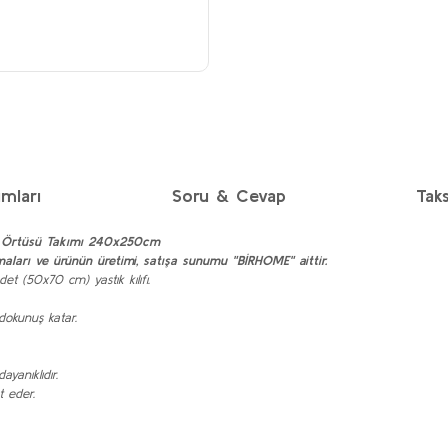
mları
Soru & Cevap
Taks
atak Örtüsü Takımı 240x250cm
ları ve ürünün üretimi, satışa sunumu "BİRHOME" aittir.
t (50x70 cm) yastık kılıfı.
dokunuş katar.
yanıklıdır.
t eder.
diğer konularda yetersiz gördüğünüz noktaları öneri formunu kullanarak taraf