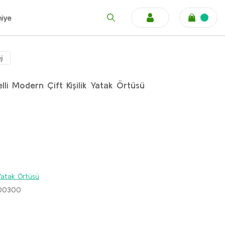
niye
j
elli Modern Çift Kişilik Yatak Örtüsü
k Yatak Örtüsü
00300