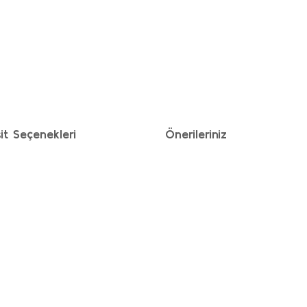
it Seçenekleri
Önerileriniz
ımıza iletebilirsiniz.