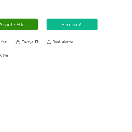
Sepete Ekle
Hemen Al
 Yaz
Tavsiye Et
Fiyat Alarmı
dava