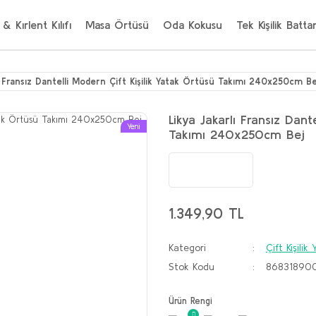
 & Kırlent Kılıfı
Masa Örtüsü
Oda Kokusu
Tek Kişilik Batta
lı Fransız Dantelli Modern Çift Kişilik Yatak Örtüsü Takımı 240x250cm Be
Likya Jakarlı Fransız Dant
Yeni
Takımı 240x250cm Bej
1.349,90 TL
Kategori
Çift Kişili
Stok Kodu
86831890
Ürün Rengi