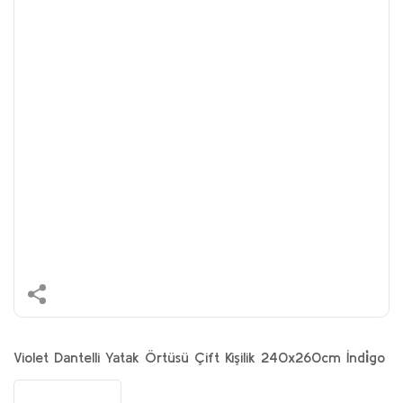
Violet Dantelli Yatak Örtüsü Çift Kişilik 240x260cm İndi̇go