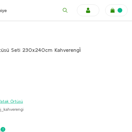
niye
Örtüsü Seti 230x240cm Kahverengi̇
k Yatak Örtüsü
j_kahverengi