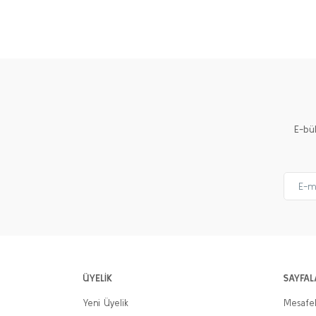
Bu ürünün fiyat bilgisi, resim, ürün açıklamalarında ve 
Görüş ve önerileriniz için teşekkür ederiz.
Ürün resmi kalitesiz, bozuk veya görüntülenemiyor.
Ürün açıklamasında eksik bilgiler bulunuyor.
Ürün bilgilerinde hatalar bulunuyor.
Ürün fiyatı diğer sitelerden daha pahalı.
E-bü
Bu ürüne benzer farklı alternatifler olmalı.
ÜYELİK
SAYFAL
Yeni Üyelik
Mesafel