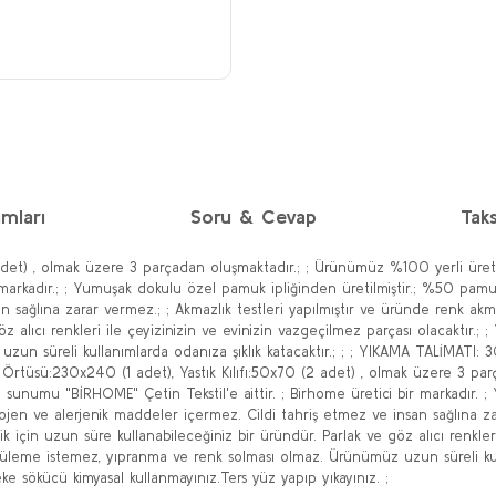
mları
Soru & Cevap
Taks
 adet) , olmak üzere 3 parçadan oluşmaktadır.; ; Ürünümüz %100 yerli üret
 markadır.; ; Yumuşak dokulu özel pamuk ipliğinden üretilmiştir.; %50 pamu
 sağlına zarar vermez.; ; Akmazlık testleri yapılmıştır ve üründe renk akma 
öz alıcı renkleri ile çeyizinizin ve evinizin vazgeçilmez parçası olacaktır.
un süreli kullanımlarda odanıza şıklık katacaktır.; ; ; YIKAMA TALİMATI: 30
atak Örtüsü:230x240 (1 adet), Yastık Kılıfı:50x70 (2 adet) , olmak üzere 3 
 sunumu "BİRHOME" Çetin Tekstil'e aittir. ; Birhome üretici bir markadır. ;
jen ve alerjenik maddeler içermez. Cildi tahriş etmez ve insan sağlına zar
ik için uzun süre kullanabileceğiniz bir üründür. Parlak ve göz alıcı renkler
ütüleme istemez, yıpranma ve renk solması olmaz. Ürünümüz uzun süreli kull
eke sökücü kimyasal kullanmayınız.Ters yüz yapıp yıkayınız. ;