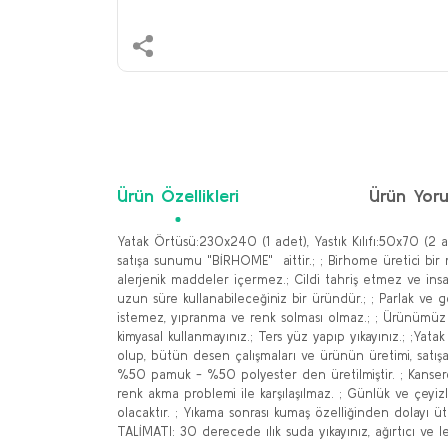
Ürün Özellikleri
Ürün Yoru
Yatak Örtüsü:230x240 (1 adet), Yastık Kılıfı:50x70 (2
satışa sunumu "BİRHOME" aittir.; ; Birhome üretici bir
alerjenik maddeler içermez.; Cildi tahriş etmez ve insan
uzun süre kullanabileceğiniz bir üründür.; ; Parlak ve g
istemez, yıpranma ve renk solması olmaz.; ; Ürünümüz uz
kimyasal kullanmayınız.; Ters yüz yapıp yıkayınız.; ;Y
olup, bütün desen çalışmaları ve ürünün üretimi, satışa
%50 pamuk - %50 polyester den üretilmiştir. ; Kansero
renk akma problemi ile karşılaşılmaz. ; Günlük ve çeyizl
olacaktır. ; Yıkama sonrası kumaş özelliğinden dolayı 
TALİMATI: 30 derecede ılık suda yıkayınız, ağırtıcı ve l