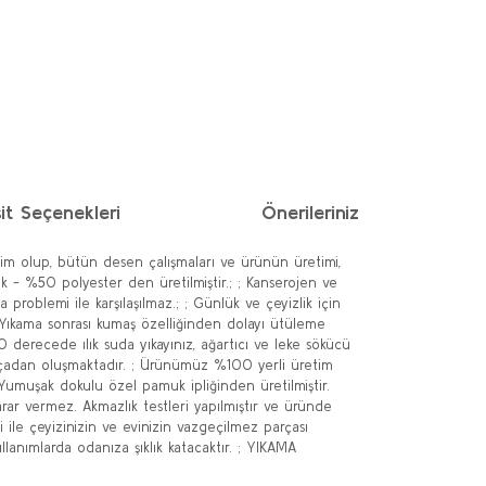
it Seçenekleri
Önerileriniz
im olup, bütün desen çalışmaları ve ürünün üretimi,
k - %50 polyester den üretilmiştir.; ; Kanserojen ve
problemi ile karşılaşılmaz.; ; Günlük ve çeyizlik için
; ; Yıkama sonrası kumaş özelliğinden dolayı ütüleme
 derecede ılık suda yıkayınız, ağartıcı ve leke sökücü
parçadan oluşmaktadır. ; Ürünümüz %100 yerli üretim
 Yumuşak dokulu özel pamuk ipliğinden üretilmiştir.
ar vermez. Akmazlık testleri yapılmıştır ve üründe
i ile çeyizinizin ve evinizin vazgeçilmez parçası
anımlarda odanıza şıklık katacaktır. ; YIKAMA