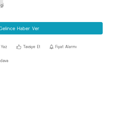
Gelince Haber Ver
 Yaz
Tavsiye Et
Fiyat Alarmı
dava