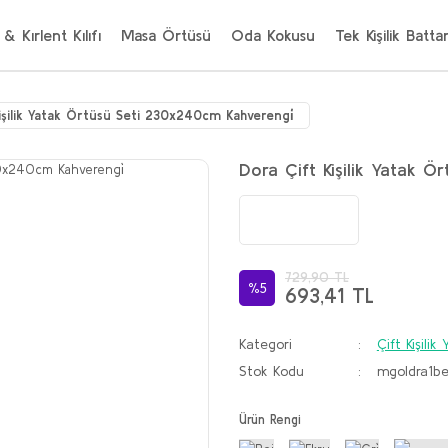
 & Kırlent Kılıfı
Masa Örtüsü
Oda Kokusu
Tek Kişilik Batta
işilik Yatak Örtüsü Seti 230x240cm Kahverengi̇
Dora Çift Kişilik Yatak 
729,90 TL
%5
693,41 TL
Kategori
Çift Kişili
Stok Kodu
mgoldra1be
Ürün Rengi