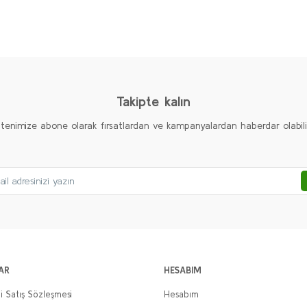
diğer konularda yetersiz gördüğünüz noktaları öneri formunu kullanarak taraf
Ürün hakkında henüz soru sorulmamış.
Bu ürüne ilk yorumu siz yapın!
Yorum Yaz
Soru Sor
Takipte kalın
ltenimize abone olarak fırsatlardan ve kampanyalardan haberdar olabilirs
Gönder
AR
HESABIM
i Satış Sözleşmesi
Hesabım