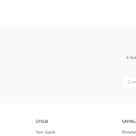
Bu ürünün fiyat bilgisi, resim, ürün açıklamalarında ve 
Görüş ve önerileriniz için teşekkür ederiz.
Ürün resmi kalitesiz, bozuk veya görüntülenemiyor.
Ürün açıklamasında eksik bilgiler bulunuyor.
Ürün bilgilerinde hatalar bulunuyor.
Ürün fiyatı diğer sitelerden daha pahalı.
E-bü
Bu ürüne benzer farklı alternatifler olmalı.
ÜYELİK
SAYFAL
Yeni Üyelik
Mesafel