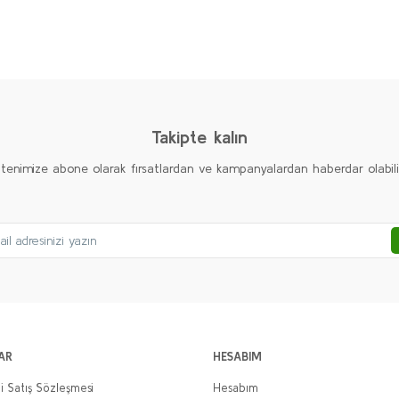
diğer konularda yetersiz gördüğünüz noktaları öneri formunu kullanarak taraf
Ürün hakkında henüz soru sorulmamış.
Bu ürüne ilk yorumu siz yapın!
Yorum Yaz
Soru Sor
Takipte kalın
ltenimize abone olarak fırsatlardan ve kampanyalardan haberdar olabilirs
Gönder
AR
HESABIM
i Satış Sözleşmesi
Hesabım