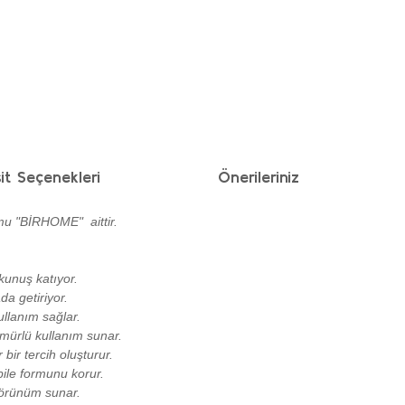
it Seçenekleri
Önerileriniz
mu "BİRHOME" aittir.
kunuş katıyor.
da getiriyor.
llanım sağlar.
ömürlü kullanım sunar.
bir tercih oluşturur.
bile formunu korur.
 görünüm sunar.