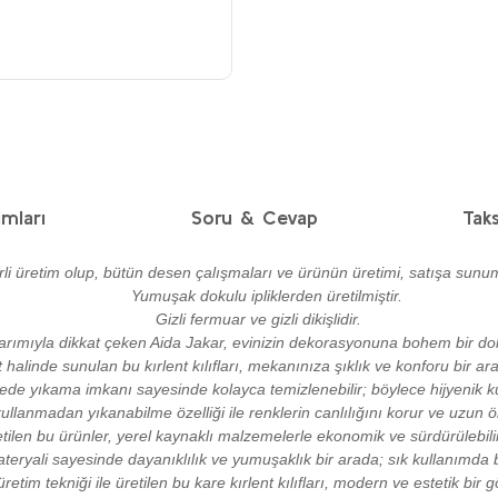
mları
Soru & Cevap
Taks
 üretim olup, bütün desen çalışmaları ve ürünün üretimi, satışa sunu
Yumuşak dokulu ipliklerden üretilmiştir.
Gizli fermuar ve gizli dikişlidir.
arımıyla dikkat çeken Aida Jakar, evinizin dekorasyonuna bohem bir do
et halinde sunulan bu kırlent kılıfları, mekanınıza şıklık ve konforu bir ara
ede yıkama imkanı sayesinde kolayca temizlenebilir; böylece hijyenik ku
llanmadan yıkanabilme özelliği ile renklerin canlılığını korur ve uzun 
tilen bu ürünler, yerel kaynaklı malzemelerle ekonomik ve sürdürülebilir 
teryali sayesinde dayanıklılık ve yumuşaklık bir arada; sık kullanımda 
retim tekniği ile üretilen bu kare kırlent kılıfları, modern ve estetik bir