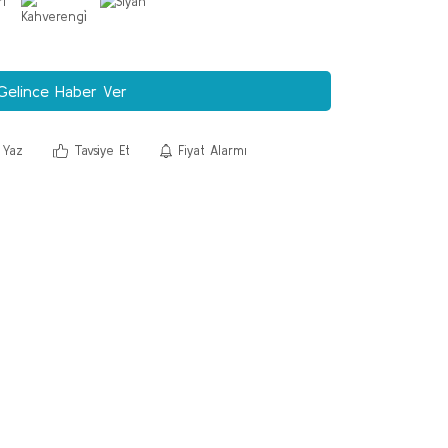
Gelince Haber Ver
 Yaz
Tavsiye Et
Fiyat Alarmı