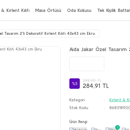
 & Kırlent Kılıfı
Masa Örtüsü
Oda Kokusu
Tek Kişilik Batta
el Tasarım 2'li Dekoratif Kırlent Kılıfı 43x43 cm Ekru
Aida Jakar Özel Tasarım 2
299,90 TL
%5
284,91 TL
Kategori
Kırlent & Kı
Stok Kodu
86831890
Ürün Rengi