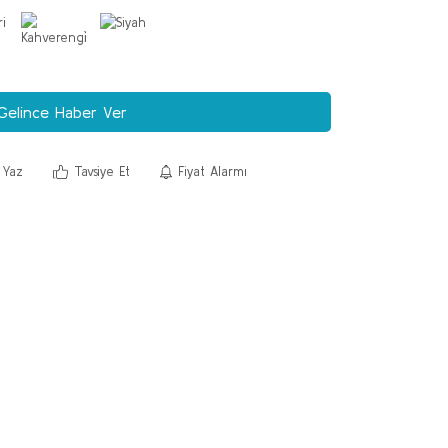
Gelince Haber Ver
 Yaz
Tavsiye Et
Fiyat Alarmı