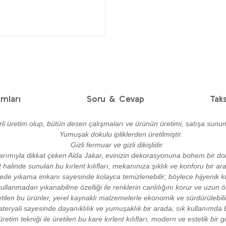
mları
Soru & Cevap
Taks
 üretim olup, bütün desen çalışmaları ve ürünün üretimi, satışa sunu
Yumuşak dokulu ipliklerden üretilmiştir.
Gizli fermuar ve gizli dikişlidir.
arımıyla dikkat çeken Aida Jakar, evinizin dekorasyonuna bohem bir do
et halinde sunulan bu kırlent kılıfları, mekanınıza şıklık ve konforu bir ara
ede yıkama imkanı sayesinde kolayca temizlenebilir; böylece hijyenik ku
llanmadan yıkanabilme özelliği ile renklerin canlılığını korur ve uzun 
tilen bu ürünler, yerel kaynaklı malzemelerle ekonomik ve sürdürülebilir 
teryali sayesinde dayanıklılık ve yumuşaklık bir arada; sık kullanımda 
retim tekniği ile üretilen bu kare kırlent kılıfları, modern ve estetik bir