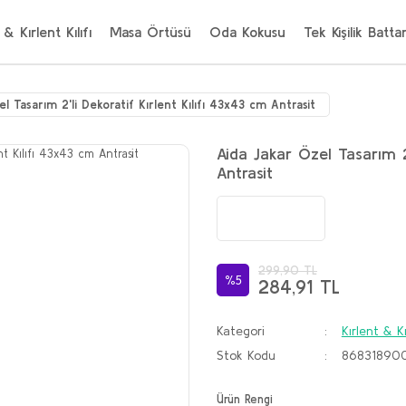
 & Kırlent Kılıfı
Masa Örtüsü
Oda Kokusu
Tek Kişilik Batta
el Tasarım 2'li Dekoratif Kırlent Kılıfı 43x43 cm Antrasit
Aida Jakar Özel Tasarım 2
Antrasit
299,90 TL
%5
284,91 TL
Kategori
Kırlent & Kı
Stok Kodu
86831890
Ürün Rengi