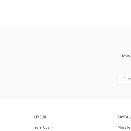
Bu ürünün fiyat bilgisi, resim, ürün açıklamalarında ve 
Görüş ve önerileriniz için teşekkür ederiz.
Ürün resmi kalitesiz, bozuk veya görüntülenemiyor.
Ürün açıklamasında eksik bilgiler bulunuyor.
Ürün bilgilerinde hatalar bulunuyor.
Ürün fiyatı diğer sitelerden daha pahalı.
E-bü
Bu ürüne benzer farklı alternatifler olmalı.
ÜYELİK
SAYFAL
Yeni Üyelik
Mesafel