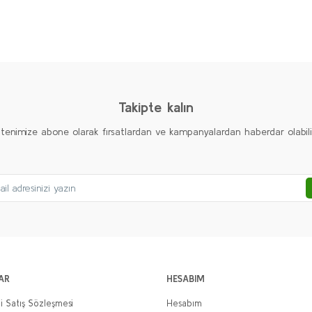
diğer konularda yetersiz gördüğünüz noktaları öneri formunu kullanarak taraf
Ürün hakkında henüz soru sorulmamış.
Bu ürüne ilk yorumu siz yapın!
Yorum Yaz
Soru Sor
Takipte kalın
ltenimize abone olarak fırsatlardan ve kampanyalardan haberdar olabilirs
Gönder
AR
HESABIM
i Satış Sözleşmesi
Hesabım