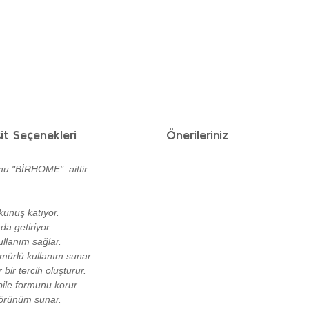
it Seçenekleri
Önerileriniz
mu "BİRHOME" aittir.
kunuş katıyor.
da getiriyor.
llanım sağlar.
ömürlü kullanım sunar.
bir tercih oluşturur.
bile formunu korur.
 görünüm sunar.